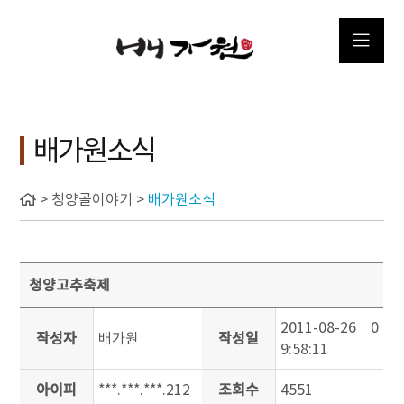
배가원소식
> 청양골이야기 >
배가원소식
청양고추축제
2011-08-26 0
작성자
배가원
작성일
9:58:11
아이피
***.***.***.212
조회수
4551